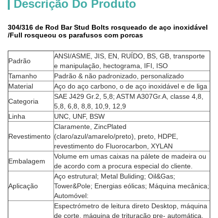
Descrição Do Produto
304/316 de Rod Bar Stud Bolts rosqueado de aço inoxidável
/Full rosqueou os parafusos com porcas
ANSI/ASME, JIS, EN, RUÍDO, BS, GB, transporte
Padrão
e manipulação, hectograma, IFI, ISO
Tamanho
Padrão & não padronizado, personalizado
Material
Aço do aço carbono, o de aço inoxidável e de liga
SAE J429 Gr.2, 5,8; ASTM A307Gr.A, classe 4,8,
Categoria
5,8, 6,8, 8,8, 10,9, 12,9
Linha
UNC, UNF, BSW
Claramente, ZincPlated
Revestimento
(claro/azul/amarelo/preto), preto, HDPE,
revestimento do Fluorocarbon, XYLAN
Volume em umas caixas na pálete de madeira ou
Embalagem
de acordo com a procura especial do cliente.
Aço estrutural; Metal Buliding; Oil&Gas;
Aplicação
Tower&Pole; Energias eólicas; Máquina mecânica;
Automóvel:
Espectrómetro de leitura direto Desktop, máquina
de corte, máquina de trituração pre- automática,