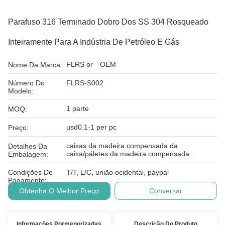
Parafuso 316 Terminado Dobro Dos SS 304 Rosqueado
Inteiramente Para A Indústria De Petróleo E Gás
FLRS or OEM
Nome Da Marca:
Número Do
FLRS-S002
Modelo:
1 parte
MOQ:
usd0.1-1 per pc
Preço:
caixas da madeira compensada da
Detalhes Da
caixa/páletes da madeira compensada
Embalagem:
Condições De
T/T, L/C, união ocidental, paypal
Pagamento:
Obtenha O Melhor Preço
Conversar
Informações Pormenorizadas
Descrição Do Produto