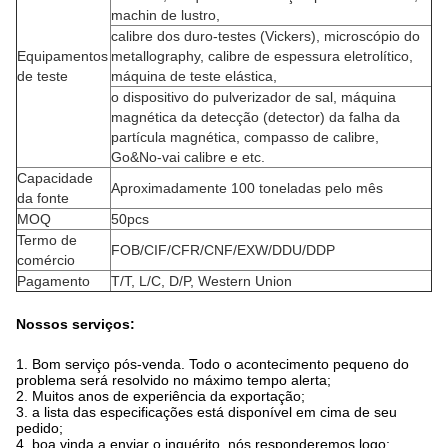
machin de lustro,
calibre dos duro-testes (Vickers), microscópio do
Equipamentos
metallography, calibre de espessura eletrolítico,
de teste
máquina de teste elástica,
o dispositivo do pulverizador de sal, máquina
magnética da detecção (detector) da falha da
partícula magnética, compasso de calibre,
Go&No-vai calibre e etc.
Capacidade
Aproximadamente 100 toneladas pelo mês
da fonte
MOQ
50pcs
Termo de
FOB/CIF/CFR/CNF/EXW/DDU/DDP
comércio
Pagamento
T/T, L/C, D/P, Western Union
Nossos serviços:
1.
Bom serviço pós-venda. Todo o acontecimento pequeno do
problema será resolvido no máximo tempo alerta;
2. Muitos anos de experiência da exportação;
3. a lista das especificações está disponível em cima de seu
pedido;
4. boa vinda a enviar o inquérito, nós responderemos logo;