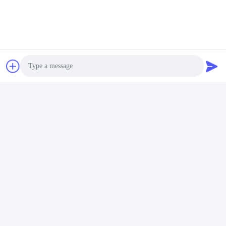
Photo
Etiquetas:
Video Call
O Dobro Terminou O Parafuso Rosqueado
Audio Call
Parafuso Dobro Do Parafuso Prisioneiro Da Extremida
Parafuso Prisioneiro Rosqueado Duplo