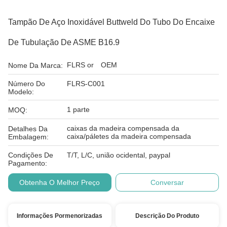
Tampão De Aço Inoxidável Buttweld Do Tubo Do Encaixe
De Tubulação De ASME B16.9
FLRS or OEM
Nome Da Marca:
Número Do
FLRS-C001
Modelo:
1 parte
MOQ:
caixas da madeira compensada da
Detalhes Da
caixa/páletes da madeira compensada
Embalagem:
Condições De
T/T, L/C, união ocidental, paypal
Pagamento:
Obtenha O Melhor Preço
Conversar
Informações Pormenorizadas
Descrição Do Produto