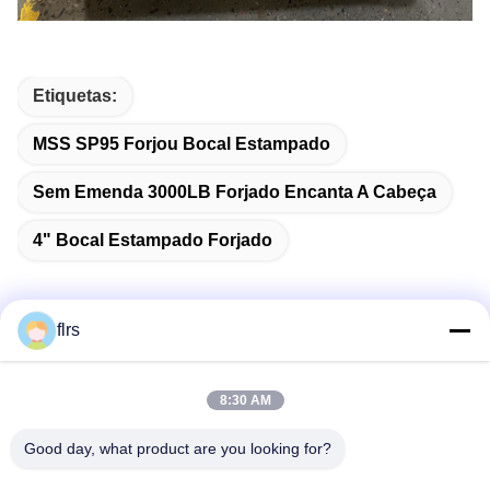
Etiquetas:
MSS SP95 Forjou Bocal Estampado
Sem Emenda 3000LB Forjado Encanta A Cabeça
4" Bocal Estampado Forjado
flrs
Contato rápido
8:30 AM
Endereço
Good day, what product are you looking for?
Avenida No.3939 euro-asiática., distrito ecológico de
Chanba, Xi'an, China