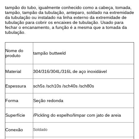
tampão do tubo, igualmente conhecido como a cabeça, tomada,
tampão, tampão da tubulação, anteparo, soldado na extremidade
da tubulação ou instalado na linha externo da extremidade de
tubulação para cobrir os encaixes de tubulação. Usado para
fechar o encanamento, a função é a mesma que a tomada da
tubulação.
Nome do
tampão buttweld
produto
Material
304/316/304L/316L de aço inoxidável
Espessura
sch5s /sch10s /sch40s /sch80s
Forma
Seção redonda
Superfície
/Pickling do espelho/limpar com jato de areia
Conexão
Soldado