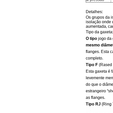
Detalhes:
Os grupos da i
isolação onde u
aumentada, car
Tipo da gaxeta
O tipo
jogo
da 
mesmo diâmet
flanges. Esta c
completo.
Tipo F
(Rased 
Esta gaxeta é f
levemente me
do que o diâme
estrangeiro “sh
as flanges.
Tipo RJ
(Ring 