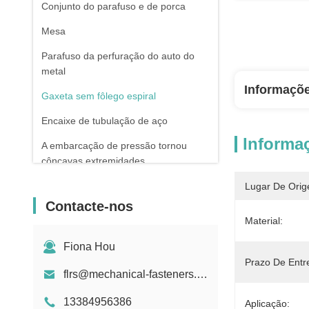
Conjunto do parafuso e de porca
Mesa
Parafuso da perfuração do auto do
metal
Informaçõ
Gaxeta sem fôlego espiral
Encaixe de tubulação de aço
Informa
A embarcação de pressão tornou
côncavas extremidades
Tubulação de aço sem emenda
Lugar De Orig
galvanizada
Contacte-nos
Material:
Forjamento e carcaça
Fiona Hou
Mola de compressão
Prazo De Entr
flrs@mechanical-fasteners.com
13384956386
Aplicação: