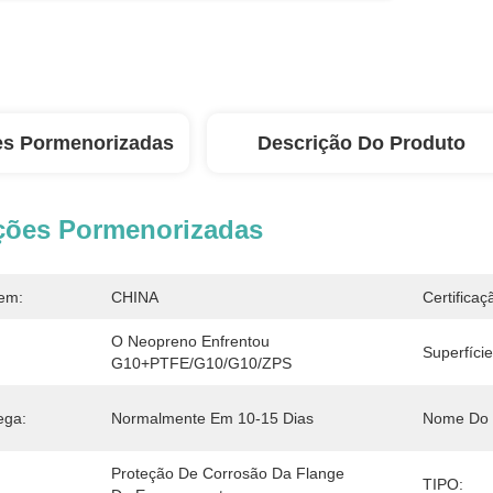
es Pormenorizadas
Descrição Do Produto
ções Pormenorizadas
em:
CHINA
Certificaç
O Neopreno Enfrentou 
Superfície
G10+PTFE/G10/G10/ZPS
ega:
Normalmente Em 10-15 Dias
Nome Do 
Proteção De Corrosão Da Flange 
TIPO: