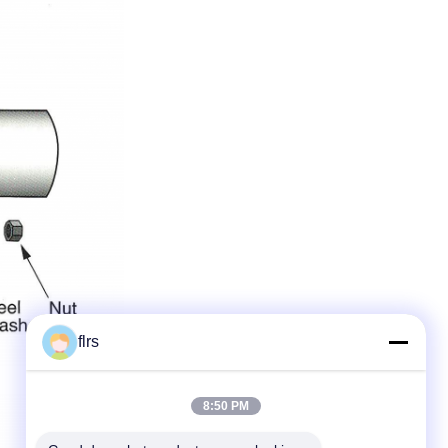
flrs
8:50 PM