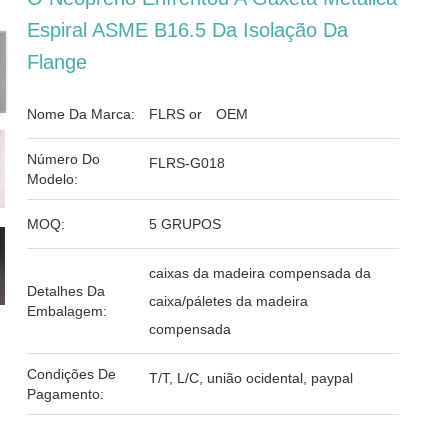
Espiral ASME B16.5 Da Isolação Da
Flange
Nome Da Marca:
FLRS or OEM
Número Do
FLRS-G018
Modelo:
MOQ:
5 GRUPOS
caixas da madeira compensada da
Detalhes Da
caixa/páletes da madeira
Embalagem:
compensada
Condições De
T/T, L/C, união ocidental, paypal
Pagamento: