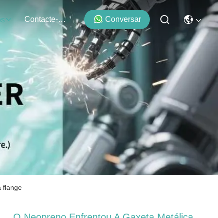
Contacte-Nos
Conversar
os
 flange
O Neopreno Enfrentou A Gaxeta Metálica