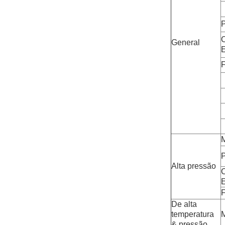
General
F
Alta pressão
F
De alta
temperatura
& pressão