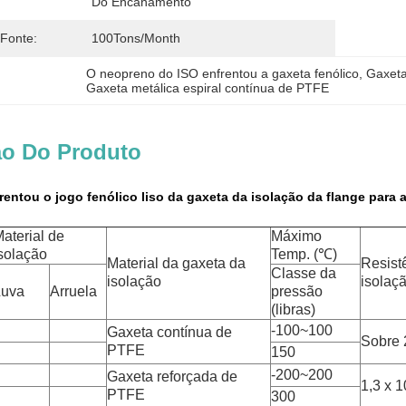
Do Encanamento
 Fonte:
100Tons/Month
O neopreno do ISO enfrentou a gaxeta fenólico
, 
Gaxeta
Gaxeta metálica espiral contínua de PTFE
ão Do Produto
entou o jogo fenólico liso da gaxeta da isolação da flange para 
aterial de
Máximo
solação
Temp. (℃)
Material da gaxeta da
Resist
Classe da
isolação
isolaç
Luva
Arruela
pressão
(libras)
-100~100
Gaxeta contínua de
Sobre 
PTFE
150
-200~200
Gaxeta reforçada de
1,3 x 
PTFE
300