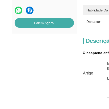
Habilidade Da
Destacar:
Falem Agora.
Descriç
O neopreno enfr
M
i
Artigo