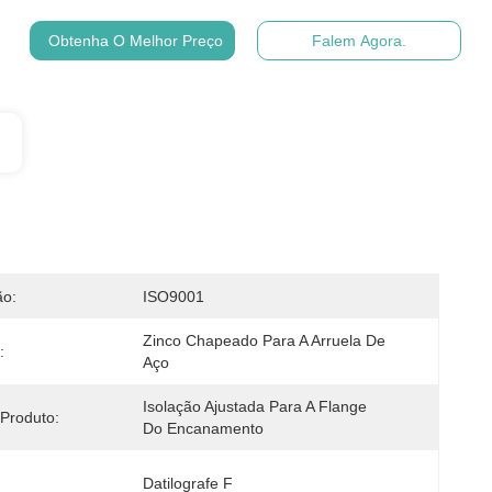
Obtenha O Melhor Preço
Falem Agora.
ão:
ISO9001
Zinco Chapeado Para A Arruela De 
:
Aço
Isolação Ajustada Para A Flange 
Produto:
Do Encanamento
Datilografe F