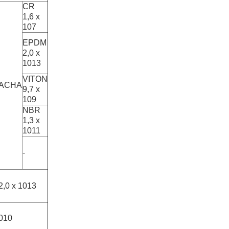
CR
1,6 x
107
EPDM
2,0 x
1013
VITON
ACHA
9,7 x
109
NBR
1,3 x
1011
-
2,0 x 1013
1010