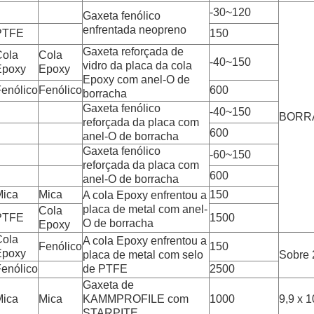
-30~120
Gaxeta fenólico
enfrentada neopreno
PTFE
150
Gaxeta reforçada de
Cola
Cola
-40~150
vidro da placa da cola
Epoxy
Epoxy
Epoxy com anel-O de
enólico
Fenólico
600
borracha
Gaxeta fenólico
-40~150
BORR
reforçada da placa com
600
anel-O de borracha
Gaxeta fenólico
-60~150
reforçada da placa com
600
anel-O de borracha
Mica
Mica
150
A cola Epoxy enfrentou a
placa de metal com anel-
Cola
PTFE
1500
O de borracha
Epoxy
Cola
A cola Epoxy enfrentou a
Fenólico
150
Epoxy
placa de metal com selo
Sobre 
enólico
de PTFE
2500
Gaxeta de
Mica
Mica
KAMMPROFILE com
1000
9,9 x 
STARPITE