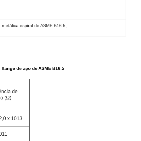
 metálica espiral de ASME B16.5
, 
a flange de aço de ASME B16.5
ência de
ão (Ω)
2,0 x 1013
1011