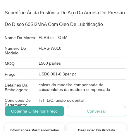
Superfície Ácida Fosfórica De Aço Da Arruela De Pressão
Do Disco 60Si2MnA Com Óleo De Lubrificação
FLRS or OEM
Nome Da Marca:
Número Do
FLRS-W010
Modelo:
1500 partes
MOQ:
USD0.001-0.3per pc
Preço:
caixas da madeira compensada da
Detalhes Da
caixa/páletes da madeira compensada
Embalagem:
Condições De
T/T, L/C, união ocidental
Pagamento:
Obtenha O Melhor Preço
Conversar
Informações Pormenorizadas
Descrição Do Produto