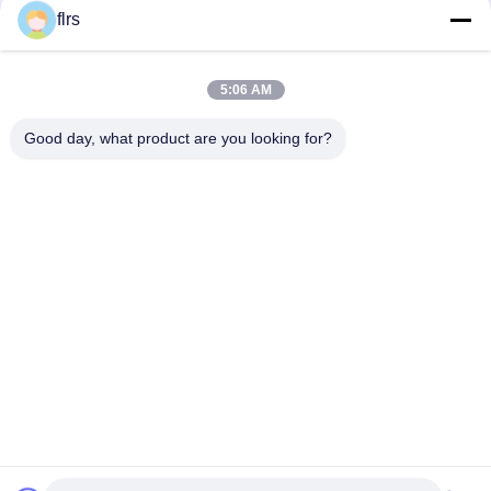
flrs
Contato rápido
5:06 AM
Endereço
Good day, what product are you looking for?
Avenida No.3939 euro-asiática., distrito ecológico de
Chanba, Xi'an, China
Telefone
86-29-86613868
E-mail
flrs@mechanical-fasteners.com
Política de Privacidade
|
Mapa do Site
| China bom Qualidade
Prendedores mecânicos Fornecedor. Copyright © 2020-2026
Shaanxi Flourish Industrial Co., Ltd. Todos. Todos os direitos