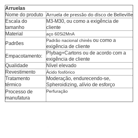
Arruelas
Nome do produto
Arruela de pressão do disco de Belleville
Escala do
M3-M30, ou como a exigência de
tamanho
cliente
Material
aço 60Si2MnA
ou como a
Padrão nacional chinês
Padrões
exigência de cliente
Plybag+Cartons ou de acordo com a
Empacotamento:
exigência de cliente
Qualidade
Nível elevado
Revestimento
Ácido fosfórico
Tratamento
Moderação, endurecendo-se,
térmico
Spheroidizing, alívio de esforço
Perfuração
Processo de
manufatura