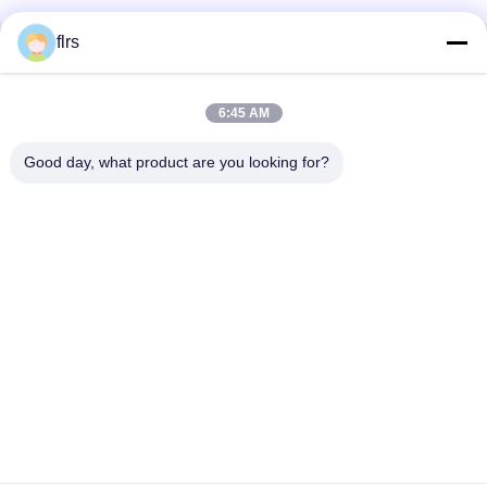
flrs
Contato rápido
6:45 AM
Endereço
Avenida No.3939 euro-asiática., distrito ecológico de
Good day, what product are you looking for?
Chanba, Xi'an, China
Telefone
86-29-86613868
E-mail
flrs@mechanical-fasteners.com
Política de Privacidade
|
Mapa do Site
| China bom Qualidade
Prendedores mecânicos Fornecedor. Copyright © 2020-2026