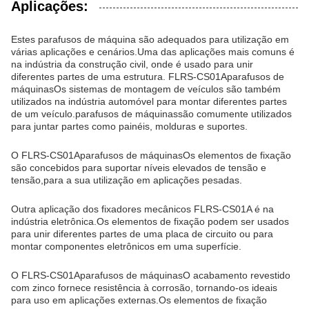
Aplicações:
Estes parafusos de máquina são adequados para utilização em
várias aplicações e cenários.Uma das aplicações mais comuns é
na indústria da construção civil, onde é usado para unir
diferentes partes de uma estrutura. FLRS-CS01A
parafusos de
máquinas
Os sistemas de montagem de veículos são também
utilizados na indústria automóvel para montar diferentes partes
de um veículo.
parafusos de máquinas
são comumente utilizados
para juntar partes como painéis, molduras e suportes.
O FLRS-CS01A
parafusos de máquinas
Os elementos de fixação
são concebidos para suportar níveis elevados de tensão e
tensão,para a sua utilização em aplicações pesadas.
Outra aplicação dos fixadores mecânicos FLRS-CS01A é na
indústria eletrônica.Os elementos de fixação podem ser usados
para unir diferentes partes de uma placa de circuito ou para
montar componentes eletrônicos em uma superfície.
O FLRS-CS01A
parafusos de máquinas
O acabamento revestido
com zinco fornece resistência à corrosão, tornando-os ideais
para uso em aplicações externas.Os elementos de fixação