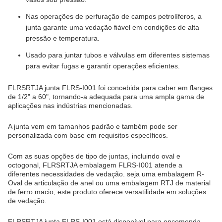
Nas operações de perfuração de campos petrolíferos, a
junta garante uma vedação fiável em condições de alta
pressão e temperatura.
Usado para juntar tubos e válvulas em diferentes sistemas
para evitar fugas e garantir operações eficientes.
FLRS
RTJ
A junta FLRS-I001 foi concebida para caber em flanges
de 1/2" a 60", tornando-a adequada para uma ampla gama de
aplicações nas indústrias mencionadas.
A junta vem em tamanhos padrão e também pode ser
personalizada com base em requisitos específicos.
Com as suas opções de tipo de juntas, incluindo oval e
octogonal, FLRS
RTJ
A embalagem FLRS-I001 atende a
diferentes necessidades de vedação. seja uma embalagem R-
Oval de articulação de anel ou uma embalagem RTJ de material
de ferro macio, este produto oferece versatilidade em soluções
de vedação.
FLRS
RTJ
A junta FLRS-I001 está disponível para encomenda