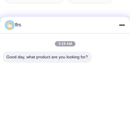
flrs
Contato rápido
3:19 AM
Endereço
Avenida No.3939 euro-asiática., distrito ecológico de
Good day, what product are you looking for?
Chanba, Xi'an, China
Telefone
86-29-86613868
E-mail
flrs@mechanical-fasteners.com