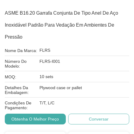
ASME B16.20 Garrafa Conjunta De Tipo Anel De Aço
Inoxidável Padrão Para Vedação Em Ambientes De
Pressão
FLRS
Nome Da Marca:
Número Do
FLRS-I001
Modelo:
10 sets
MOQ:
Detalhes Da
Plywood case or pallet
Embalagem:
Condições De
T/T, L/C
Pagamento:
Obtenha O Melhor Preço
Conversar