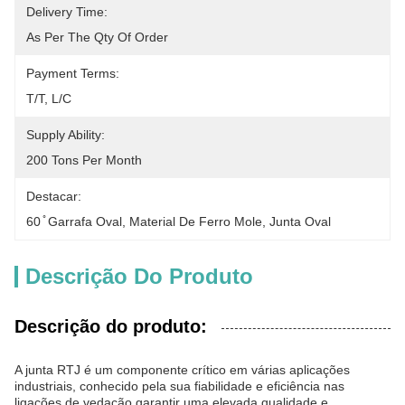
Delivery Time:
As Per The Qty Of Order
Payment Terms:
T/T, L/C
Supply Ability:
200 Tons Per Month
Destacar:
60 ̊ Garrafa Oval
, 
Material De Ferro Mole
, 
Junta Oval
Descrição Do Produto
Descrição do produto:
A junta RTJ é um componente crítico em várias aplicações
industriais, conhecido pela sua fiabilidade e eficiência nas
ligações de vedação.garantir uma elevada qualidade e