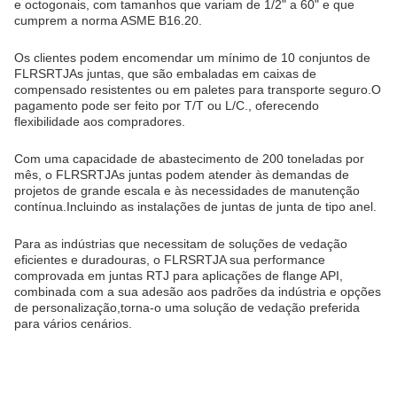
e octogonais, com tamanhos que variam de 1/2" a 60" e que
cumprem a norma ASME B16.20.
Os clientes podem encomendar um mínimo de 10 conjuntos de
FLRS
RTJ
As juntas, que são embaladas em caixas de
compensado resistentes ou em paletes para transporte seguro.O
pagamento pode ser feito por T/T ou L/C., oferecendo
flexibilidade aos compradores.
Com uma capacidade de abastecimento de 200 toneladas por
mês, o FLRS
RTJ
As juntas podem atender às demandas de
projetos de grande escala e às necessidades de manutenção
contínua.Incluindo as instalações de juntas de junta de tipo anel.
Para as indústrias que necessitam de soluções de vedação
eficientes e duradouras, o FLRS
RTJ
A sua performance
comprovada em juntas RTJ para aplicações de flange API,
combinada com a sua adesão aos padrões da indústria e opções
de personalização,torna-o uma solução de vedação preferida
para vários cenários.