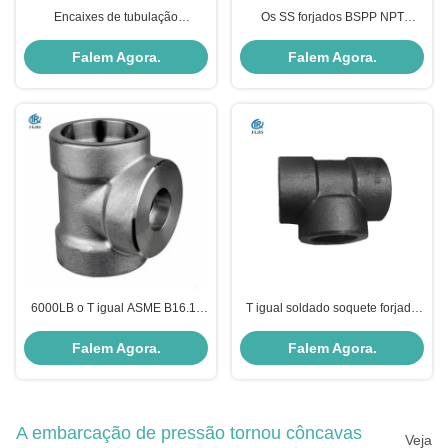
Encaixes de tubulação
Os SS forjados BSPP NPT
45deg/90deg de aço inoxidável
rosquearam o T do igual da solda
frente e verso do cotovelo de
do soquete
Falem Agora.
Falem Agora.
A815 UNS S32750/S31803 para
a planta da caldeira
6000LB o T igual ASME B16.11
T igual soldado soquete forjado
forjou o encaixe de tubulação de
de ASME B16.11 3000LB
aço
Falem Agora.
Falem Agora.
A embarcação de pressão tornou côncavas
Veja