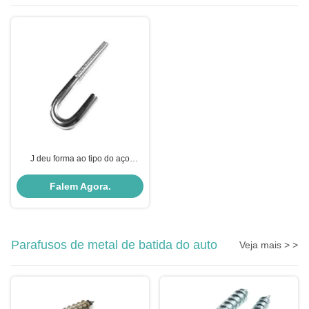
J deu forma ao tipo do aço
carbono dos parafusos de âncora
da fundação/aço de aço
Falem Agora.
inoxidável/liga opcional
Parafusos de metal de batida do auto
Veja mais > >