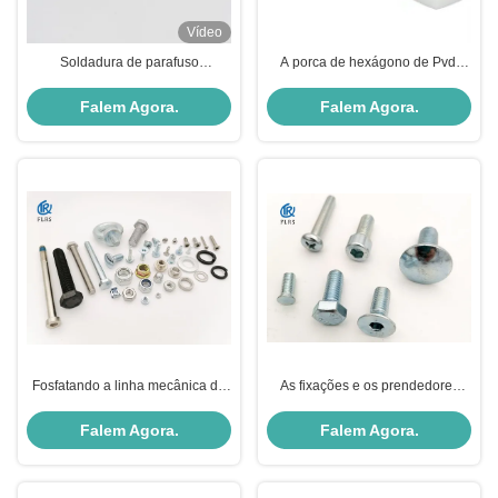
Vídeo
Soldadura de parafuso
A porca de hexágono de Pvdf
prisioneiro lisa do arco da cabeça
encanta. Porca cor/M3-M20
do queijo do parafuso de
resistente à corrosão natural das
Falem Agora.
Falem Agora.
soldadura do aço carbono com
porcas
anel cerâmico
Fosfatando a linha mecânica de
As fixações e os prendedores
aço dos prendedores UNF da
mecânicos de aço fazem à
classe 4,8
máquina os parafusos com tipos
Falem Agora.
Falem Agora.
e especificações principais
diferentes