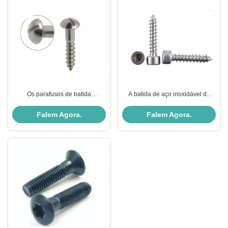
Os parafusos de batida
A batida de aço inoxidável do
entalhados métricos SS 304 do
auto encanta os parafusos de
auto redondo da cabeça 316/aço
metal principais para o
Falem Agora.
Falem Agora.
carbono fizeram
equipamento de furo