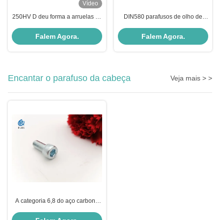
Vídeo
250HV D deu forma a arruelas de
DIN580 parafusos de olho de
aço inoxidável lisas dos
levantamento chapeados zinco
prendedores mecânicos
do revestimento da categoria
Falem Agora.
Falem Agora.
10,9
Encantar o parafuso da cabeça
Veja mais > >
A categoria 6,8 do aço carbono
M1.6 encanta o zinco principal do
parafuso chapeou a linha de