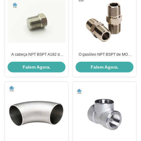
A cabeça NPT BSPT A182 do
O gasóleo NPT BSPT de MOC
hexágono de ASME B16.11
SS304 rosqueado encanta o
rosqueou a tomada
bocal da tubulação
Falem Agora.
Falem Agora.