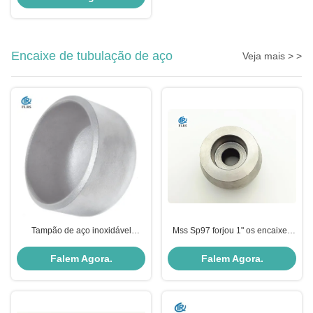
grafite
Encaixe de tubulação de aço
Veja mais > >
Tampão de aço inoxidável
Mss Sp97 forjou 1" os encaixes
Buttweld do tubo do encaixe de
de tubulação de Socketolet
tubulação de ASME B16.9
Threadolet
Falem Agora.
Falem Agora.