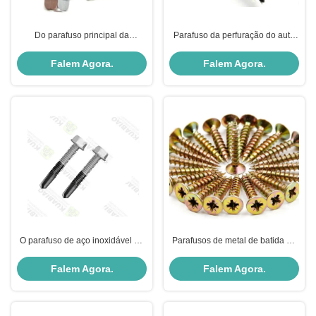
Do parafuso principal da
Parafuso da perfuração do auto
perfuração do auto da arruela da
do metal do Bi com padrão
linha externo de aço de Stailess
personalizado fusão da ponta do
Falem Agora.
Falem Agora.
encanta a movimentação
aço de liga
O parafuso de aço inoxidável da
Parafusos de metal de batida do
perfuração do auto do metal
auto amarelo do chapeamento do
encanta a linha completa
zinco, parafuso de batida do auto
Falem Agora.
Falem Agora.
principal dos parafusos de metal
de CSK