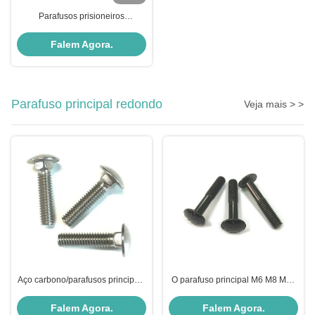
Parafusos prisioneiros
terminados dobro métricos de
superfície de A193B7 A1942H
Falem Agora.
PTFE,
Parafuso principal redondo
Veja mais > >
Aço carbono/parafusos principais
O parafuso principal M6 M8 M10
redondos de aço inoxidável,
M12 do círculo do metal, pescoço
parafuso quadrado industrial do
curto do quadrado rosqueou
Falem Agora.
Falem Agora.