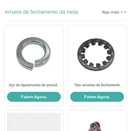
Arruela de fechamento da mola
Veja mais > >
Aço de liga/arruelas de pressão
Tipo arruelas de fechamento
de aço inoxidável, arruela de
serrilhadas de aço inoxidável de
fechamento rachada
J com dentes internos DIN6798
Falem Agora.
Falem Agora.
personalizada