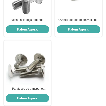
Vista - a cabeça redonda
O zinco chapeado em volta dos
resistente rosqueou parcialmente
parafusos principais e as porcas
o parafuso para a
baixo empurram o transporte 3/8 -
Falem Agora.
Falem Agora.
maneira/projeto altos da estrada
16 o × 3/4
de ferro
Parafusos de transporte
redondos DIN603 OU ISO8677
do pescoço do quadrado da
Falem Agora.
cabeça do cogumelo dos SS