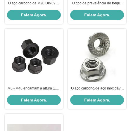
O aço carbono de M20 DIN6923
O tipo de prevalência do torque
encanta o chapeamento do zinco
encanta a categoria 8 10 da
do preto da porca da flange
porca da flange com a inserção
Falem Agora.
Falem Agora.
não metálica
M6 - M48 encantam a altura 1.5D
O aço carbono/de aço inoxidável
da porca da flange para a
encanta as porcas M5 da flange -
maquinaria da construção
M20 com linha grosseira/fina
Falem Agora.
Falem Agora.
industrial