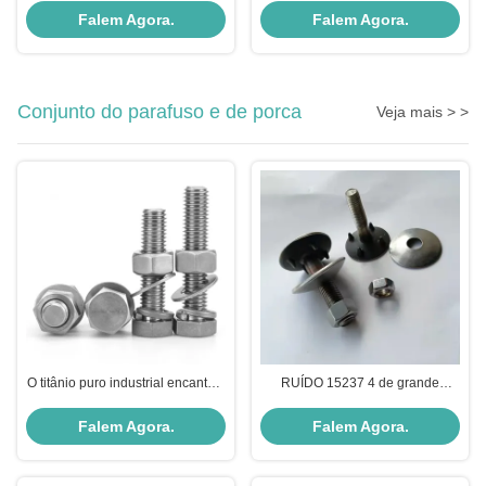
material para a conexão de
RUÍDO 6795 com os seis dentes
Falem Agora.
Falem Agora.
parafuso DIN6796
Conjunto do parafuso e de porca
Veja mais > >
O titânio puro industrial encanta o
RUÍDO 15237 4 de grande
terno principal da porca de
resistência chapeados Dots Hex
parafuso com conjunto da arruela
Nut Assembly Zinc
Falem Agora.
Falem Agora.