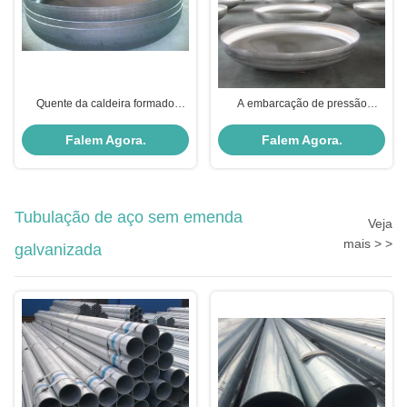
Quente da caldeira formado
A embarcação de pressão
dirige extremidades tornadas
elíptica pintada óleo de 89MM
côncavas elípticas de ASME
tornou côncavas extremidades
Falem Agora.
Falem Agora.
Tubulação de aço sem emenda
Veja
mais > >
galvanizada