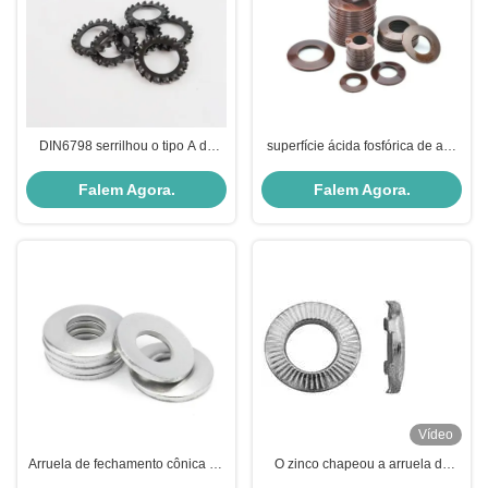
DIN6798 serrilhou o tipo A da
superfície ácida fosfórica de aço
arruela de fechamento da mola
da arruela de pressão do disco
com dentes externos
60Si2MnA com óleo de
Falem Agora.
Falem Agora.
lubrificação
Vídeo
Arruela de fechamento cônica de
O zinco chapeou a arruela de
aço inoxidável 65Mn da mola
fechamento serrilhada cônica do