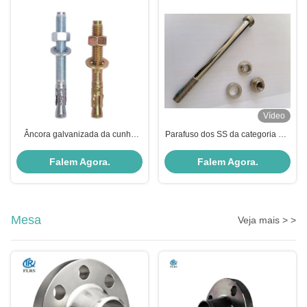
Vídeo
Âncora galvanizada da cunha
Parafuso dos SS da categoria 8,8
M6-M36 da categoria 4,8 do aço
e conjunto de porca sextavados
carbono
M10 para os encaixes do esporte
Falem Agora.
Falem Agora.
Mesa
Veja mais > >