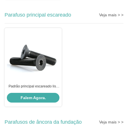
Parafuso principal escareado
Veja mais > >
Padrão principal escareado liso
preto do RUÍDO 7991 do
parafuso do soquete do aço
Falem Agora.
carbono do óxido
Parafusos de âncora da fundação
Veja mais > >