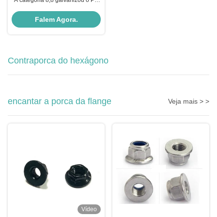
A categoria 8,8 galvanizou o PE
de batida Torx de ThreadScrew
DIN7500 do triângulo de Pan
Falem Agora.
Head Thread Rolling Screw /Self
do soquete
Contraporca do hexágono
encantar a porca da flange
Veja mais > >
Vídeo