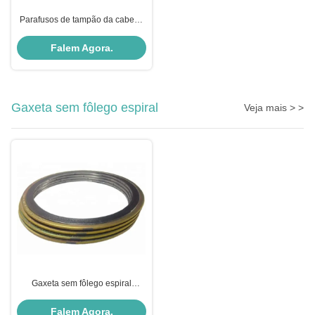
Parafusos de tampão da cabeça
de soquete de Hexalobular,
parafuso de tampão principal
Falem Agora.
escareado da movimentação
soquete Torx
Gaxeta sem fôlego espiral
Veja mais > >
Gaxeta sem fôlego espiral
metálica com o OEM flexível de
Asme B16.20 do enchimento da
Falem Agora.