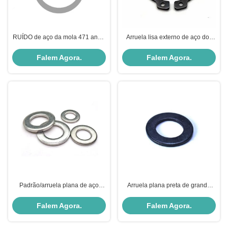
RUÍDO de aço da mola 471 anéis
Arruela lisa externo de aço dos
de retenção externos dos
grampos de retenção dos anéis
grampos de retenção para eixos
de retenção do ruído 471 para
Falem Agora.
Falem Agora.
eixos
Padrão/arruela plana de aço
Arruela plana preta de grande
personalizada, ISO 8738 de Pin
resistência para a maquinaria da
Washers da braçadeira
indústria da construção civil
Falem Agora.
Falem Agora.