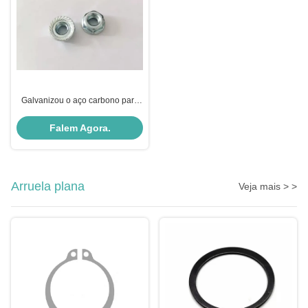
Galvanizou o aço carbono para
encantar a categoria serrilhada
DIN6923 das porcas 4,8 da
Falem Agora.
flange
Arruela plana
Veja mais > >