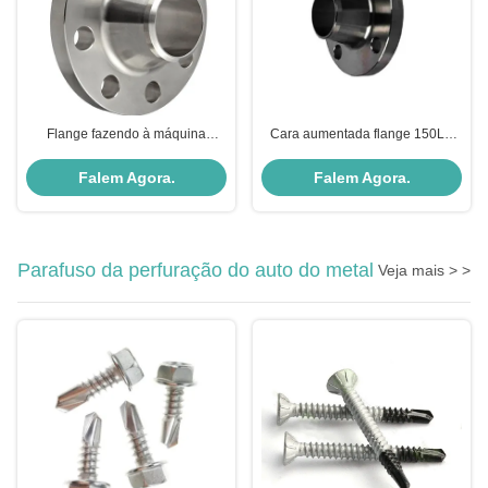
Flange fazendo à máquina
Cara aumentada flange 150LB
personalizada do aço de
STD do pescoço da solda da
forjamento com o certificado
pintura do aço carbono de ASME
Falem Agora.
Falem Agora.
EN10204-3.1
B16.5
Parafuso da perfuração do auto do metal
Veja mais > >